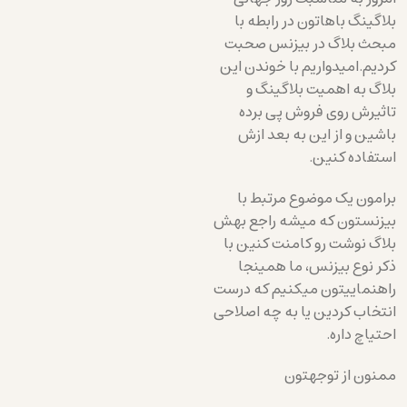
بلاگینگ باهاتون در رابطه با
مبحث بلاگ در بیزنس صحبت
کردیم.امیدواریم با خوندن این
بلاگ به اهمیت بلاگینگ و
تاثیرش روی فروش پی برده
باشین و از این به بعد ازش
استفاده کنین.
برامون یک موضوع مرتبط با
بیزنستون که میشه راجع بهش
بلاگ نوشت رو کامنت کنین با
ذکر نوع بیزنس، ما همینجا
راهنماییتون میکنیم که درست
انتخاب کردین یا به چه اصلاحی
احتیاچ داره.
ممنون از توجهتون