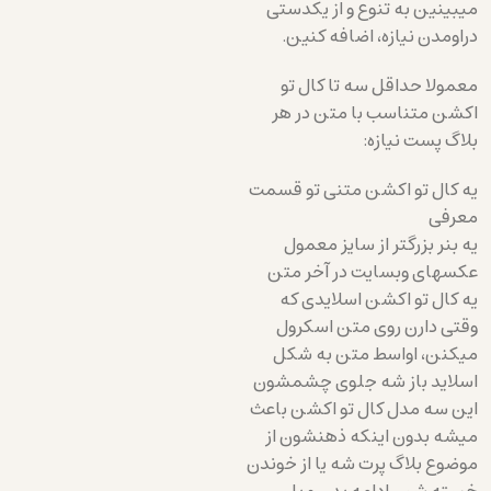
میبینین به تنوع و از یکدستی
دراومدن نیازه، اضافه کنین.
معمولا حداقل سه تا کال تو
اکشن متناسب با متن در هر
بلاگ پست نیازه:
یه کال تو اکشن متنی تو قسمت
معرفی
یه بنر بزرگتر از سایز معمول
عکسهای وبسایت در آخر متن
یه کال تو اکشن اسلایدی که
وقتی دارن روی متن اسکرول
میکنن، اواسط متن به شکل
اسلاید باز شه جلوی چشمشون
این سه مدل کال تو اکشن باعث
میشه بدون اینکه ذهنشون از
موضوع بلاگ پرت شه یا از خوندن
خسته شن، ادامه بدن و با