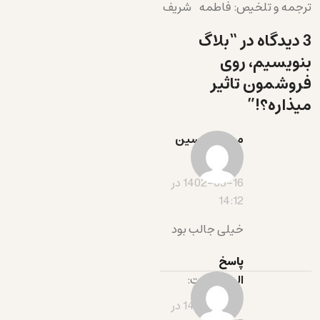
ترجمه و تلخیص: فاطمه شریف
3 دیدگاه در “
بلاگ
بنویسیم، روی
فروشمون تاثیر
میذاره؟!
”
مرجان حسین
نژاد
گفت:
1402-05-16 در
14:12
خیلی جالب بود
پاسخ
المیرا
گفت:
1402-05-17 در