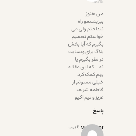
08:15
من هنوز
بیزینسمو راه
ننداختم ولی می
خواستم تصمیم
بگیرم که آیا بخش
بلاگ برای وبسایت
در نظر بگیرم یا
نه… که این مقاله
بهم کمک کرد.
خیلی ممنونم از
فاطمه شریف
عزیز و تیم اکیو
پاسخ
master@f
گفت: