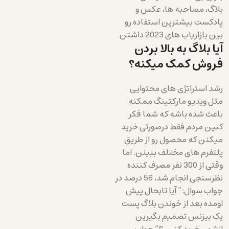
بلاگ، مصاحبه ها، عکس و
پادکست بیشترین استفاده رو
بین بازاریاب های 2023 داشتن
آیا بلاگ به بالا بردن
فروش کمک میکنه؟
رشد استراتژی های محتوایی
مثل ویدیو مارکتینگ ممکنه
باعث شده باشه که شما فکر
کنین مردم فقط درصورتی خرید
میکنن که محصول رو از طریق
پلتفرم های مختلف ببینن. اما
وقتی از 300 نفر مصرف کننده
نظرسنجی انجام شد، 56 درصد در
جواب سوال:” آیا تابحال پیش
اومده بعد از خوندن بلاگ پست
یک بیزنس تصمیم بگیرین
ازشون خرید کنین؟” جواب