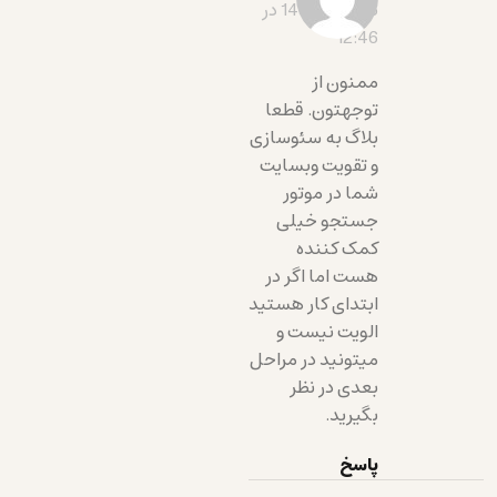
1403-07-26 در
12:46
ممنون از
توجهتون. قطعا
بلاگ به سئوسازی
و تقویت وبسایت
شما در موتور
جستجو خیلی
کمک کننده
هست اما اگر در
ابتدای کار هستید
الویت نیست و
میتونید در مراحل
بعدی در نظر
بگیرید.
پاسخ