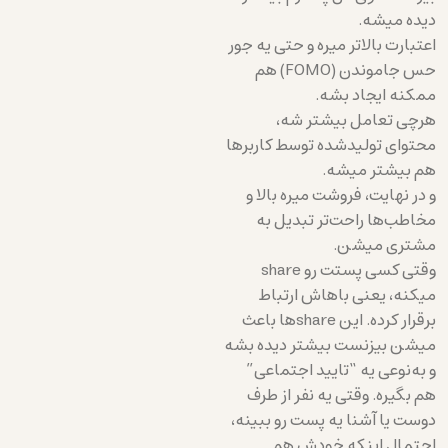
دیده میشه.
اعتبارت بالاتر میره و حتی یه جور
حس جاموندن (FOMO) هم
ممکنه ایجاد بشه.
هرچی تعامل بیشتر شه،
محتوای تولیدشده توسط کاربرها
هم بیشتر میشه.
و در نهایت، فروشت میره بالا و
مخاطب‌ها راحت‌تر تبدیل به
مشتری میشن.
وقتی کسی پستت رو share
میکنه، یعنی باهاش ارتباط
برقرار کرده. این shareها باعث
میشن بیزنست بیشتر دیده بشه
و به‌نوعی یه “تایید اجتماعی”
هم بگیره. وقتی یه نفر از طرف
دوست یا آشنا یه پست رو ببینه،
احتمال اینکه خودش هم