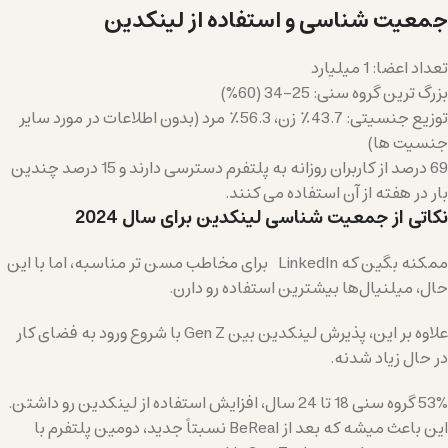
جمعیت شناسی و استفاده از لینکدین
تعداد اعضا: 1 میلیارد
بزرگ ترین گروه سنی: 25-34 (60%)
توزیع جنسیتی: 43.7٪ زن، 56.3٪ مرد (بدون اطلاعات در مورد سایر
جنسیت ها)
69 درصد از کاربران روزانه به پلتفرم دسترسی دارند و 15 درصد چندین
بار در هفته از آن استفاده می کنند.
نکاتی از جمعیت شناسی لینکدین برای سال 2024
ممکنه بگین که LinkedIn برای مخاطب مسن تر مناسبه، اما با این
حال، میلنیال‌ها بیشترین استفاده رو دارن.
علاوه بر این، پذیرش لینکدین بین Gen Z با شروع ورود به فضای کار
در حال زیاد شدنه.
53% گروه سنی 18 تا 24 سال، افزایش استفاده از لینکدین رو داشتن.
این باعث میشه که بعد از BeReal نسبتاً جدید، دومین پلتفرم با