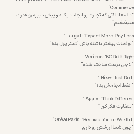
Pitney Bowes
: ‘We Power Transactions That Drive
Commerce’
“ما معاملاتی که تجارت رو ایجاد میکنه و پیش میبره رو قدرت
میبخشیم”
Target
: ‘Expect More. Pay Less.’
“توقعات بیشتر داشته باش، کمتر پول بده”
Verizon
: ‘5G Built Right.’
“5 جی درست ساخته شده”
Nike
: ‘Just Do It.’
“ فقط انجامش بده”
Apple
: ‘Think Different.’
“متفاوت فکر کن”
L’Oréal Paris
: ‘Because You’re Worth It.’
“چون شما ارزشش رو داری”