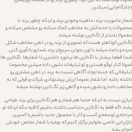
(جایگاه‌یابی) میکنن.
شعار ماموریت برند، ماهیت وجودی برند و اینکه چطور برند با
محصولات یا خدماتش به مخاطب کمک میکنه رو مشخص میکنه و
معمولا بلندتر از تگ‌لاین نوشته میشه.
تگ‌لاین کوتاهتر هست که تصویری از برند رو در ذهن مخاطب شکل
میده و باعث میشه با اون بتونن سریع‌تر برند شمارو یادآوری کنن.
شما قطعا بیشتر با تگ‌لاین ها برخورد داشتین تا شعارها. تگ‌لاین ها
اصولا کنار لوگو هستن و تو تبلیغات نشون داده میشن مخصوصا
تبلیغاتی که جنبه ایجاد آگاهی نسبت به برند در ذهن مشتری رو
داشته باشه. اما شعار عموما ارزش پیشنهادی شرکت و قولی که به
مخاطب داده رو نشون میده و گاهی زیر تگ لاین نوشته میشه.
نیازی نیست به اینکه حتما هم شعار و هم تگ‌لاین برای برند طراحی
بشه، اگه فقط یه تگ‌لاین متناسب داشته باشیم کافیه مگه اینکه تو
مرحله‌ی توسعه‌ی کسب و کار با محصول جدید باشیم یا کمپین
بازاریابی خاصی بخوایم برگزار کنیم که بهتره با شعار مختص خودش
انجام بشه.