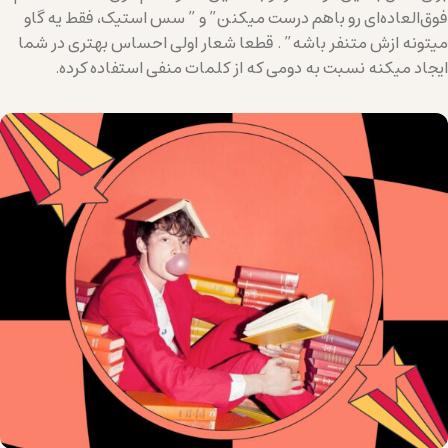
فوق‌العاده‌ای رو باهم درست میکنن” و ” سس استیک، فقط یه گاو
میتونه ازش متنفر باشه” . قطعا شعار اولی احساس بهتری در شما
ایجاد میکنه نسبت به دومی که از کلمات منفی استفاده کرده.