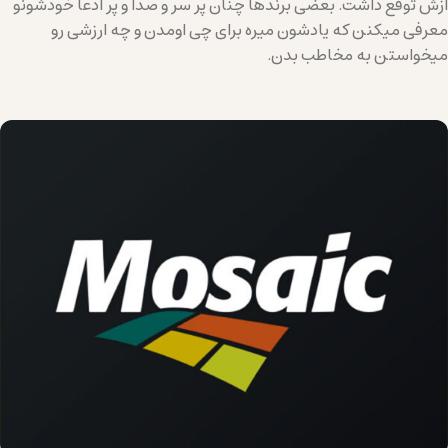
ازش توقع داشت. بعضی برندها چنان پر سر و صدا و پر ادعا خودشونو
معرفی میکنن که یادشون میره برای چی اومدن و چه ارزشی رو
میخواستن به مخاطب بدن.